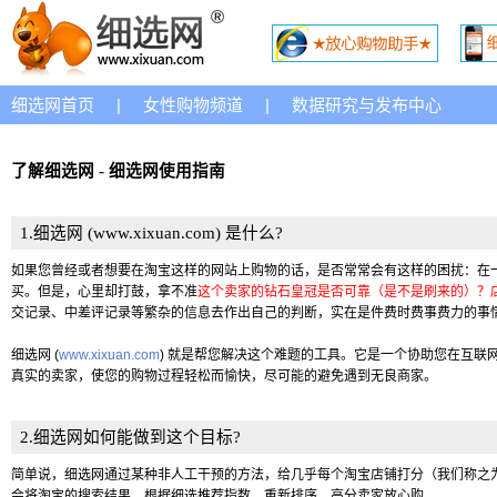
细选网首页
|
女性购物频道
|
数据研究与发布中心
了解细选网 - 细选网使用指南
1.细选网 (www.xixuan.com) 是什么?
如果您曾经或者想要在淘宝这样的网站上购物的话，是否常常会有这样的困扰：在
买。但是，心里却打鼓，拿不准
这个卖家的钻石皇冠是否可靠（是不是刷来的）？
交记录、中差评记录等繁杂的信息去作出自己的判断，实在是件费时费事费力的事
细选网 (
www.xixuan.com
) 就是帮您解决这个难题的工具。它是一个协助您在互联
真实的卖家，使您的购物过程轻松而愉快，尽可能的避免遇到无良商家。
2.细选网如何能做到这个目标?
简单说，细选网通过某种非人工干预的方法，给几乎每个淘宝店铺打分（我们称之
会将淘宝的搜索结果，根据细选推荐指数，重新排序，高分卖家放心购。